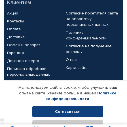
Клиентам
Акции
Согласие посетителя сайта
на обработку
Контакты
персональных данных
Оплата
Политика
Доставка
конфиденциальности
Обмен и возврат
Согласие на получение
рекламы
Гарантия
О нас
Договор-оферта
Карта сайта
Политика обработки
персональных данных
Партнерам
Мы используем файлы cookie, чтобы улучшить ваш
опыт на сайте. Узнайте больше в нашей
Политике
Корпоративным клиентам
Реквизиты компании
конфиденциальности
.
Поставщикам
Согласиться
Отклонить
© КАМАЗ ЦЕНТР ДОНЕЦК, 2015-2026. Все права защищены.