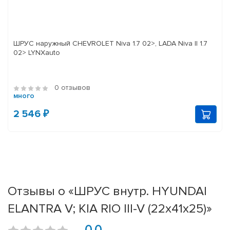
ШРУС наружный CHEVROLET Niva 1.7 02>, LADA Niva II 1.7
02> LYNXauto
0 отзывов
много
2 546 ₽
Отзывы о «ШРУС внутр. HYUNDAI
ELANTRA V; KIA RIO III-V (22х41х25)»