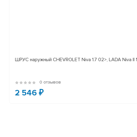
ШРУС наружный CHEVROLET Niva 1.7 02>, LADA Niva II 
0 отзывов
2 546 ₽