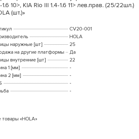
4-1.6 10>, KIA Rio III 1.4-1.6 11> лев.прав. (25/22шл.)
LA (шт.)»
тикул
CV20-001
оизводитель
HOLA
ицы наружные [шт]
25
одажа на другие платформы
Да
ицы внутренние [шт]
22
на 1 [мм]
-
на 2 [мм]
-
S
-
зьба
-
е товары «HOLA»