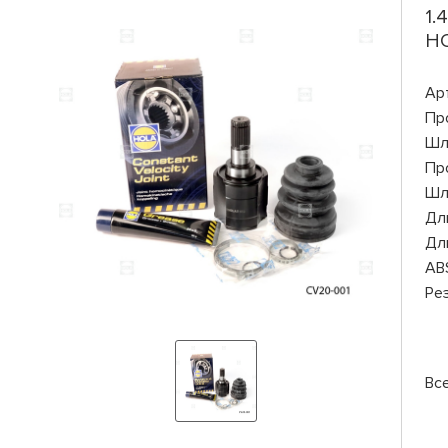
1.
HO
Ар
Пр
Шл
Пр
Шл
Дли
Дли
AB
Ре
Вс