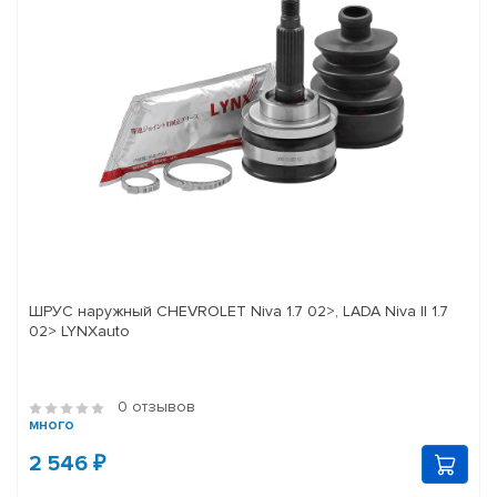
ШРУС наружный CHEVROLET Niva 1.7 02>, LADA Niva II 1.7
02> LYNXauto
0 отзывов
много
2 546 ₽