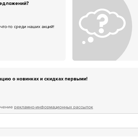
редложений?
что-то среди наших акций!
цию о новинках и скидках первыми!
учение
рекламно-информационных рассылок