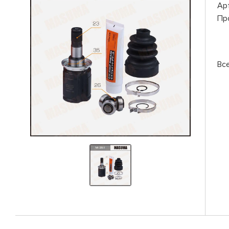
Ар
Пр
Вс