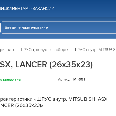
ЛИЦ
КЛИЕНТАМ
ВАКАНСИИ
приводы
ШРУСы, полуоси в сборе
ШРУС внутр. MITSUBIS
SX, LANCER (26х35х23)
Артикул:
MI-351
канчивается
рактеристики «ШРУС внутр. MITSUBISHI ASX,
NCER (26х35х23)»