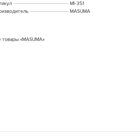
тикул
MI-351
оизводитель
MASUMA
е товары «MASUMA»