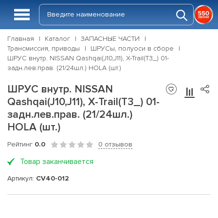
Главная
Каталог
ЗАПАСНЫЕ ЧАСТИ
Трансмиссия, приводы
ШРУСы, полуоси в сборе
ШРУС внутр. NISSAN Qashqai(J10,J11), X-Trail(T3_) 01-
задн.лев.прав. (21/24шл.) HOLA (шт.)
ШРУС внутр. NISSAN
Qashqai(J10,J11), X-Trail(T3_) 01-
задн.лев.прав. (21/24шл.)
HOLA (шт.)
Рейтинг
0.0
0 отзывов
Товар заканчивается
Артикул:
CV40-012