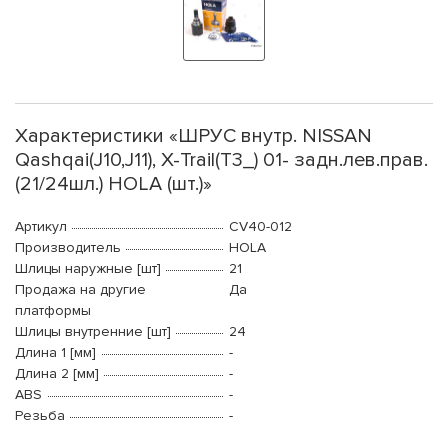
Характеристики «ШРУС внутр. NISSAN
Qashqai(J10,J11), X-Trail(T3_) 01- задн.лев.прав.
(21/24шл.) HOLA (шт.)»
Артикул
CV40-012
Производитель
HOLA
Шлицы наружные [шт]
21
Продажа на другие
Да
платформы
Шлицы внутренние [шт]
24
Длина 1 [мм]
-
Длина 2 [мм]
-
ABS
-
Резьба
-