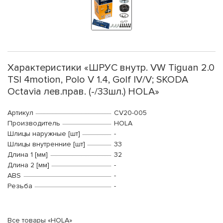
Характеристики «ШРУС внутр. VW Tiguan 2.0
TSI 4motion, Polo V 1.4, Golf IV/V; SKODA
Octavia лев.прав. (-/33шл.) HOLA»
Артикул
CV20-005
Производитель
HOLA
Шлицы наружные [шт]
-
Шлицы внутренние [шт]
33
Длина 1 [мм]
32
Длина 2 [мм]
-
ABS
-
Резьба
-
Все товары «HOLA»