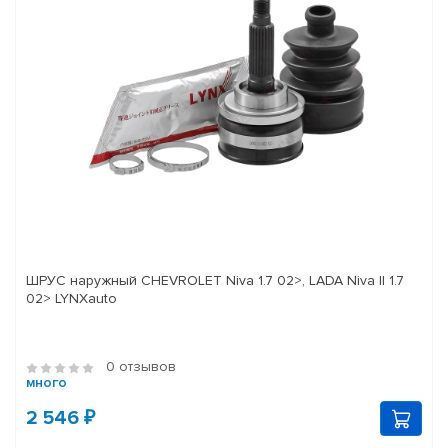
ШРУС наружный CHEVROLET Niva 1.7 02>, LADA Niva II 1.7
02> LYNXauto
0 отзывов
много
2 546 ₽