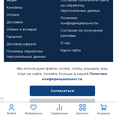
Акции
Согласие посетителя сайта
на обработку
Контакты
персональных данных
Оплата
Политика
Доставка
конфиденциальности
Обмен и возврат
Согласие на получение
рекламы
Гарантия
О нас
Договор-оферта
Карта сайта
Политика обработки
персональных данных
Партнерам
Мы используем файлы cookie, чтобы улучшить ваш
опыт на сайте. Узнайте больше в нашей
Политике
Корпоративным клиентам
Реквизиты компании
конфиденциальности
.
Поставщикам
Согласиться
Отклонить
© КАМАЗ ЦЕНТР ДОНЕЦК, 2015-2026. Все права защищены.
2 108
В корзину
Интернет-магазин автомобильных товаров Автопрофи.
Войти
Избранное
Сравнение
Каталог
Корзина