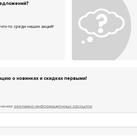
редложений?
что-то среди наших акций!
цию о новинках и скидках первыми!
учение
рекламно-информационных рассылок