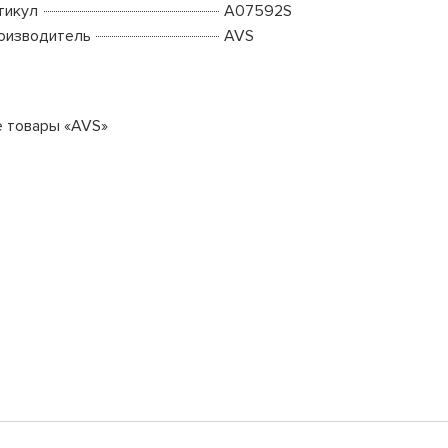
тикул
A07592S
оизводитель
AVS
е товары «AVS»