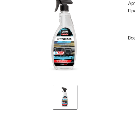
Ар
Пр
Вс