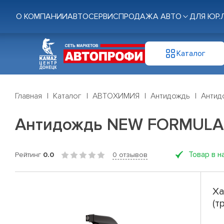
О КОМПАНИИ
АВТОСЕРВИС
ПРОДАЖА АВТО
ДЛЯ ЮР.
Каталог
Главная
Каталог
АВТОХИМИЯ
Антидождь
Антид
Антидождь NEW FORMULA (
Товар в н
Рейтинг
0.0
0 отзывов
Ха
(т