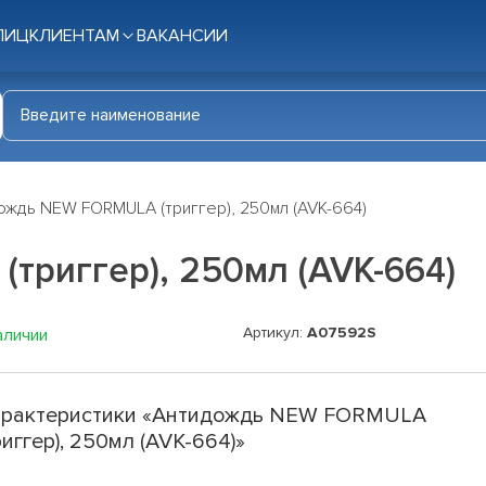
ЛИЦ
КЛИЕНТАМ
ВАКАНСИИ
ождь NEW FORMULA (триггер), 250мл (AVK-664)
триггер), 250мл (AVK-664)
Артикул:
A07592S
аличии
рактеристики «Антидождь NEW FORMULA
риггер), 250мл (AVK-664)»