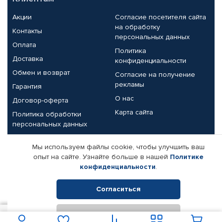
Акции
Согласие посетителя сайта
на обработку
Контакты
персональных данных
Оплата
Политика
Доставка
конфиденциальности
Обмен и возврат
Согласие на получение
рекламы
Гарантия
О нас
Договор-оферта
Карта сайта
Политика обработки
персональных данных
Партнерам
Мы используем файлы cookie, чтобы улучшить ваш
опыт на сайте. Узнайте больше в нашей
Политике
Корпоративным клиентам
Реквизиты компании
конфиденциальности
.
Поставщикам
Согласиться
Отклонить
© КАМАЗ ЦЕНТР ДОНЕЦК, 2015-2026. Все права защищены.
В корзину