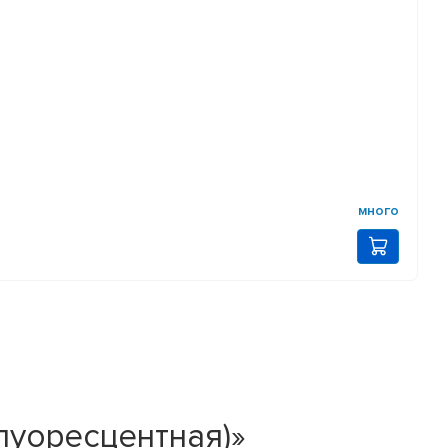
много
луоресцентная)»