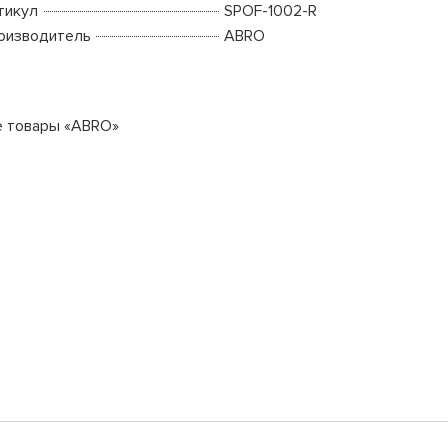
тикул
SPOF-1002-R
оизводитель
ABRO
е товары «ABRO»