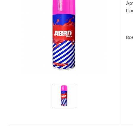
Ар
Пр
Вс