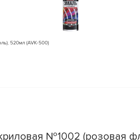
оль), 520мл (AVK-500)
криловая №1002 (розовая ф