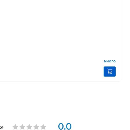
много
»
0.0