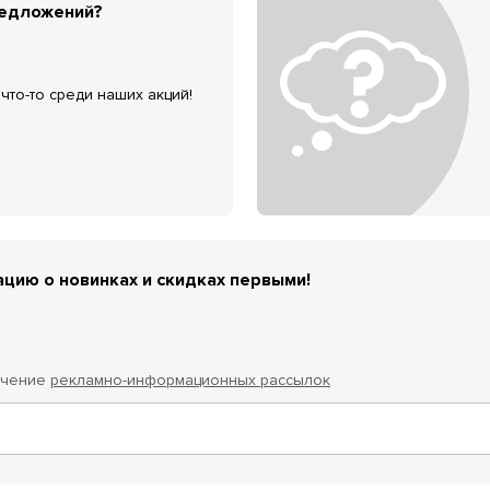
редложений?
что-то среди наших акций!
цию о новинках и скидках первыми!
учение
рекламно-информационных рассылок