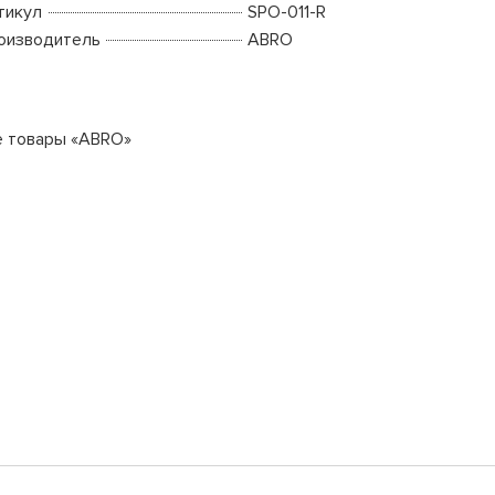
тикул
SPO-011-R
оизводитель
ABRO
е товары «ABRO»