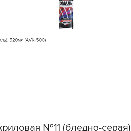
оль), 520мл (AVK-500)
криловая №11 (бледно-серая)