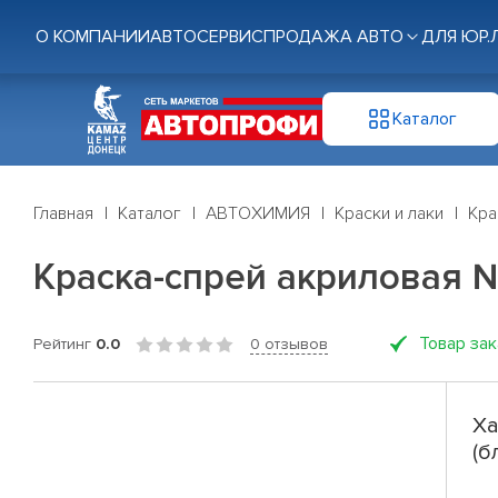
О КОМПАНИИ
АВТОСЕРВИС
ПРОДАЖА АВТО
ДЛЯ ЮР.
Каталог
Главная
Каталог
АВТОХИМИЯ
Краски и лаки
Кра
Краска-спрей акриловая №
Товар за
Рейтинг
0.0
0 отзывов
Ха
(б