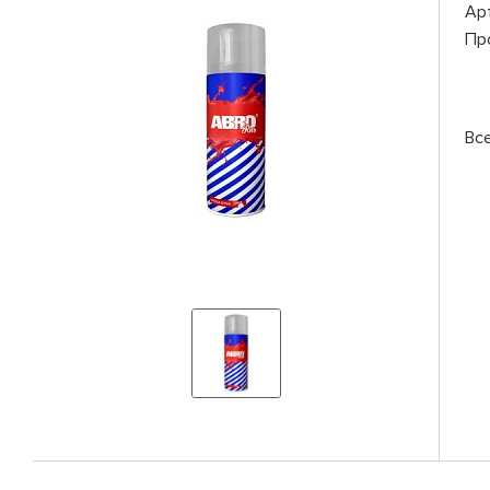
Ар
Пр
Вс