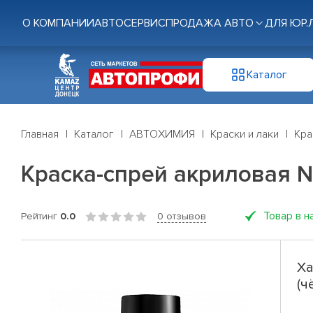
О КОМПАНИИ
АВТОСЕРВИС
ПРОДАЖА АВТО
ДЛЯ ЮР.
Каталог
Главная
Каталог
АВТОХИМИЯ
Краски и лаки
Кра
Краска-спрей акриловая №
Товар в н
Рейтинг
0.0
0 отзывов
Ха
(ч