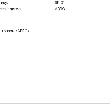
тикул
SP-011
оизводитель
ABRO
е товары «ABRO»