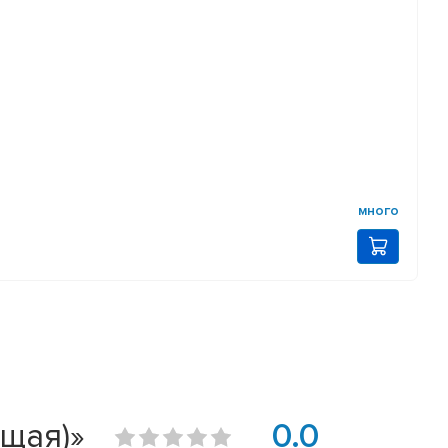
много
ящая)»
0.0