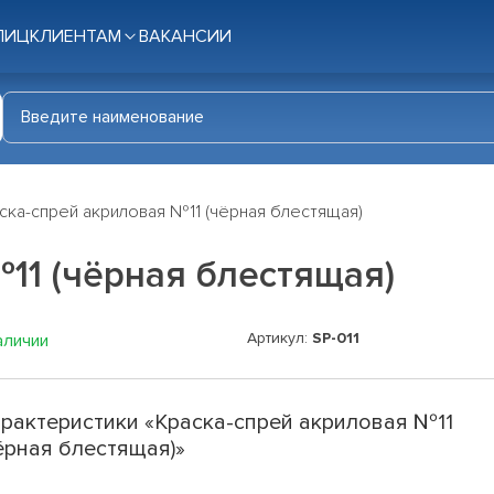
ЛИЦ
КЛИЕНТАМ
ВАКАНСИИ
ска-спрей акриловая №11 (чёрная блестящая)
11 (чёрная блестящая)
Артикул:
SP-011
аличии
рактеристики «Краска-спрей акриловая №11
ёрная блестящая)»