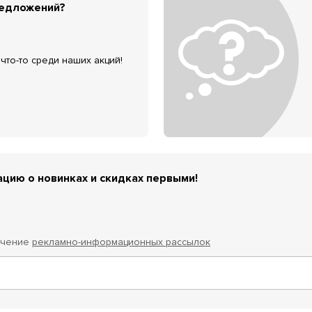
редложений?
что-то среди наших акций!
цию о новинках и скидках первыми!
учение
рекламно-информационных рассылок