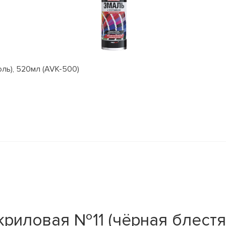
оль), 520мл (AVK-500)
криловая №11 (чёрная блест