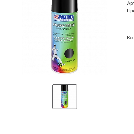
Ар
Пр
Вс