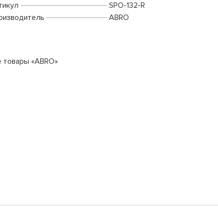
тикул
SPO-132-R
оизводитель
ABRO
е товары «ABRO»