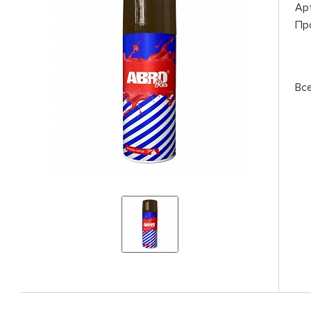
Ар
Пр
Вс