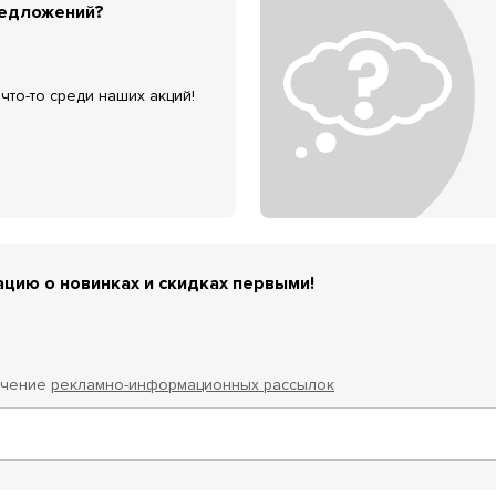
редложений?
что-то среди наших акций!
цию о новинках и скидках первыми!
учение
рекламно-информационных рассылок