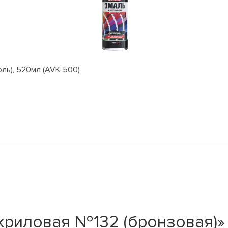
оль), 520мл (AVK-500)
криловая №132 (бронзовая)»