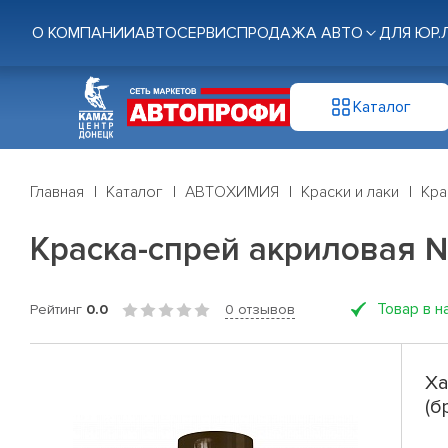
О КОМПАНИИ
АВТОСЕРВИС
ПРОДАЖА АВТО
ДЛЯ ЮР.
Каталог
Главная
Каталог
АВТОХИМИЯ
Краски и лаки
Кра
Краска-спрей акриловая №
Товар в н
Рейтинг
0.0
0 отзывов
Ха
(б