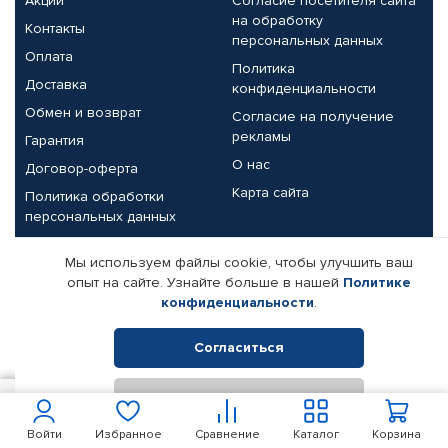
Акции
Согласие посетителя сайта
на обработку
Контакты
персональных данных
Оплата
Политика
Доставка
конфиденциальности
Обмен и возврат
Согласие на получение
рекламы
Гарантия
О нас
Договор-оферта
Карта сайта
Политика обработки
персональных данных
Партнерам
Мы используем файлы cookie, чтобы улучшить ваш
опыт на сайте. Узнайте больше в нашей
Политике
Корпоративным клиентам
Реквизиты компании
конфиденциальности
.
Поставщикам
Согласиться
Отклонить
© КАМАЗ ЦЕНТР ДОНЕЦК, 2015-2026. Все права защищены.
300
В корзину
Интернет-магазин автомобильных товаров Автопрофи.
Войти
Избранное
Сравнение
Каталог
Корзина