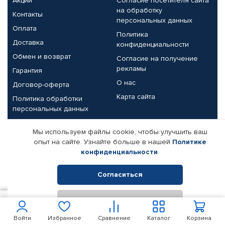
Акции
Согласие посетителя сайта
на обработку
Контакты
персональных данных
Оплата
Политика
Доставка
конфиденциальности
Обмен и возврат
Согласие на получение
рекламы
Гарантия
О нас
Договор-оферта
Карта сайта
Политика обработки
персональных данных
Партнерам
Мы используем файлы cookie, чтобы улучшить ваш
опыт на сайте. Узнайте больше в нашей
Политике
Корпоративным клиентам
Реквизиты компании
конфиденциальности
.
Поставщикам
Согласиться
Отклонить
© КАМАЗ ЦЕНТР ДОНЕЦК, 2015-2026. Все права защищены.
300
В корзину
Интернет-магазин автомобильных товаров Автопрофи.
Войти
Избранное
Сравнение
Каталог
Корзина