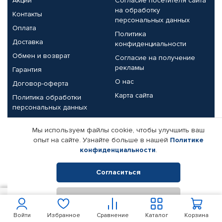
Акции
Согласие посетителя сайта
на обработку
Контакты
персональных данных
Оплата
Политика
Доставка
конфиденциальности
Обмен и возврат
Согласие на получение
рекламы
Гарантия
О нас
Договор-оферта
Карта сайта
Политика обработки
персональных данных
Партнерам
Мы используем файлы cookie, чтобы улучшить ваш
опыт на сайте. Узнайте больше в нашей
Политике
Корпоративным клиентам
Реквизиты компании
конфиденциальности
.
Поставщикам
Согласиться
Отклонить
© КАМАЗ ЦЕНТР ДОНЕЦК, 2015-2026. Все права защищены.
250
В корзину
Интернет-магазин автомобильных товаров Автопрофи.
Войти
Избранное
Сравнение
Каталог
Корзина