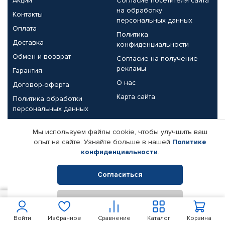
Акции
Согласие посетителя сайта
на обработку
Контакты
персональных данных
Оплата
Политика
Доставка
конфиденциальности
Обмен и возврат
Согласие на получение
рекламы
Гарантия
О нас
Договор-оферта
Карта сайта
Политика обработки
персональных данных
Партнерам
Мы используем файлы cookie, чтобы улучшить ваш
опыт на сайте. Узнайте больше в нашей
Политике
Корпоративным клиентам
Реквизиты компании
конфиденциальности
.
Поставщикам
Согласиться
Отклонить
© КАМАЗ ЦЕНТР ДОНЕЦК, 2015-2026. Все права защищены.
300
В корзину
Интернет-магазин автомобильных товаров Автопрофи.
Войти
Избранное
Сравнение
Каталог
Корзина