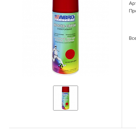
Ар
Пр
Вс