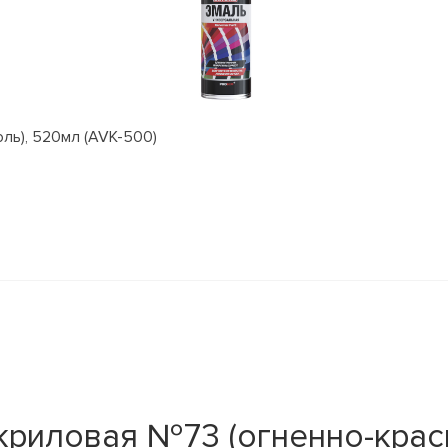
оль), 520мл (AVK-500)
криловая №73 (огненно-крас