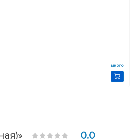
много
ная)»
0.0