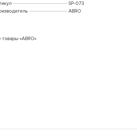
тикул
SP-073
оизводитель
ABRO
е товары «ABRO»