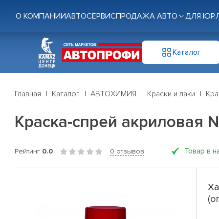
О КОМПАНИИ
АВТОСЕРВИС
ПРОДАЖА АВТО
ДЛЯ ЮР.
Каталог
Главная
Каталог
АВТОХИМИЯ
Краски и лаки
Кра
Краска-спрей акриловая №
Товар в н
Рейтинг
0.0
0 отзывов
Ха
(о