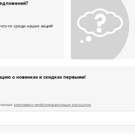
редложений?
что-то среди наших акций!
цию о новинках и скидках первыми!
учение
рекламно-информационных рассылок