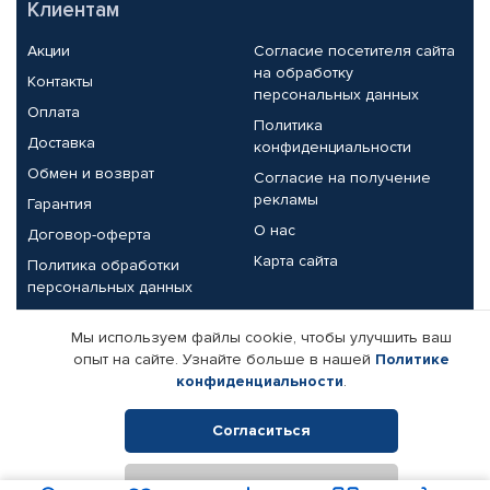
Клиентам
Акции
Согласие посетителя сайта
на обработку
Контакты
персональных данных
Оплата
Политика
Доставка
конфиденциальности
Обмен и возврат
Согласие на получение
рекламы
Гарантия
О нас
Договор-оферта
Карта сайта
Политика обработки
персональных данных
Партнерам
Мы используем файлы cookie, чтобы улучшить ваш
опыт на сайте. Узнайте больше в нашей
Политике
Корпоративным клиентам
Реквизиты компании
конфиденциальности
.
Поставщикам
Согласиться
Отклонить
© КАМАЗ ЦЕНТР ДОНЕЦК, 2015-2026. Все права защищены.