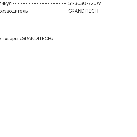
тикул
S1-3030-720W
оизводитель
GRANDITECH
е товары «GRANDITECH»