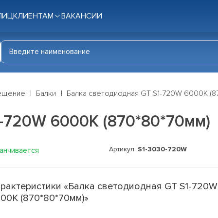
ЛИЦ
КЛИЕНТАМ
ВАКАНСИИ
ещение
Балки
Балка светодиодная GT S1-720W 6000K (8
-720W 6000K (870*80*70мм)
Артикул:
S1-3030-720W
канчивается
рактеристики «Балка светодиодная GT S1-720W
00K (870*80*70мм)»