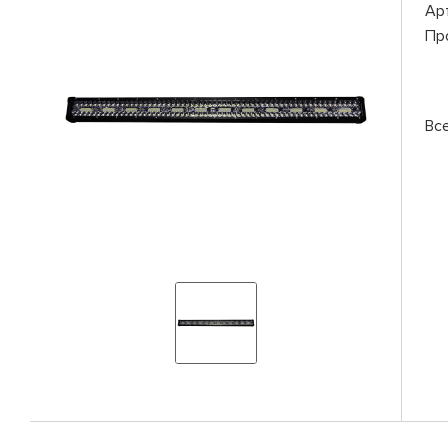
Ар
Пр
Вс