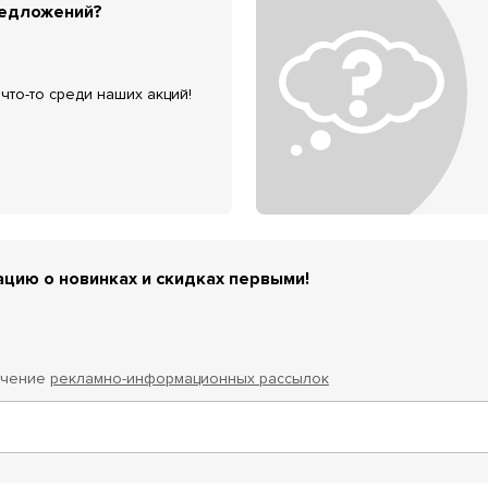
редложений?
что-то среди наших акций!
цию о новинках и скидках первыми!
учение
рекламно-информационных рассылок