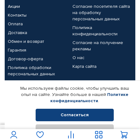
Акции
Согласие посетителя сайта
на обработку
Контакты
персональных данных
Оплата
Политика
Доставка
конфиденциальности
Обмен и возврат
Согласие на получение
рекламы
Гарантия
О нас
Договор-оферта
Карта сайта
Политика обработки
персональных данных
Партнерам
Мы используем файлы cookie, чтобы улучшить ваш
опыт на сайте. Узнайте больше в нашей
Политике
Корпоративным клиентам
Реквизиты компании
конфиденциальности
.
Поставщикам
Согласиться
Отклонить
© КАМАЗ ЦЕНТР ДОНЕЦК, 2015-2026. Все права защищены.
1 500
В корзину
Интернет-магазин автомобильных товаров Автопрофи.