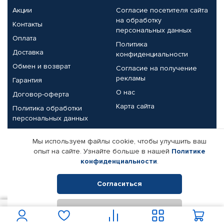
Акции
Согласие посетителя сайта
на обработку
Контакты
персональных данных
Оплата
Политика
Доставка
конфиденциальности
Обмен и возврат
Согласие на получение
рекламы
Гарантия
О нас
Договор-оферта
Карта сайта
Политика обработки
персональных данных
Партнерам
Мы используем файлы cookie, чтобы улучшить ваш
опыт на сайте. Узнайте больше в нашей
Политике
Корпоративным клиентам
Реквизиты компании
конфиденциальности
.
Поставщикам
Согласиться
Отклонить
© КАМАЗ ЦЕНТР ДОНЕЦК, 2015-2026. Все права защищены.
1 250
В корзину
Интернет-магазин автомобильных товаров Автопрофи.