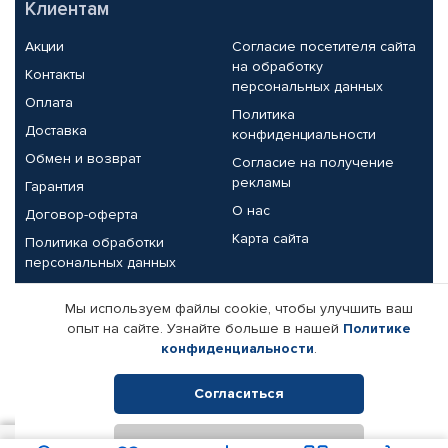
Клиентам
Акции
Согласие посетителя сайта
на обработку
Контакты
персональных данных
Оплата
Политика
Доставка
конфиденциальности
Обмен и возврат
Согласие на получение
рекламы
Гарантия
О нас
Договор-оферта
Карта сайта
Политика обработки
персональных данных
Партнерам
Мы используем файлы cookie, чтобы улучшить ваш
опыт на сайте. Узнайте больше в нашей
Политике
Корпоративным клиентам
Реквизиты компании
конфиденциальности
.
Поставщикам
Согласиться
Отклонить
© КАМАЗ ЦЕНТР ДОНЕЦК, 2015-2026. Все права защищены.