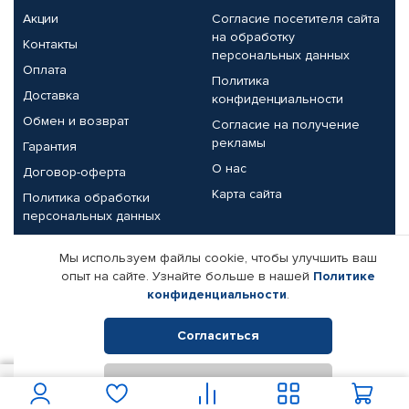
Акции
Согласие посетителя сайта
на обработку
Контакты
персональных данных
Оплата
Политика
Доставка
конфиденциальности
Обмен и возврат
Согласие на получение
рекламы
Гарантия
О нас
Договор-оферта
Карта сайта
Политика обработки
персональных данных
Партнерам
Мы используем файлы cookie, чтобы улучшить ваш
опыт на сайте. Узнайте больше в нашей
Политике
Корпоративным клиентам
Реквизиты компании
конфиденциальности
.
Поставщикам
Согласиться
Отклонить
© КАМАЗ ЦЕНТР ДОНЕЦК, 2015-2026. Все права защищены.
950
В корзину
Интернет-магазин автомобильных товаров Автопрофи.