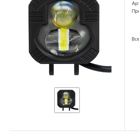
Ар
Пр
Вс