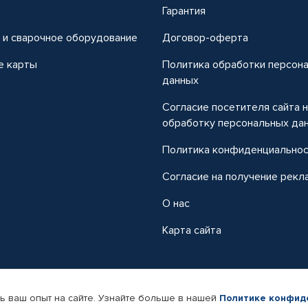
т
Гарантия
 и сварочное оборудование
Договор-оферта
е карты
Политика обработки персон
данных
Согласие посетителя сайта 
обработку персональных да
Политика конфиденциально
Согласие на получение рекл
О нас
Карта сайта
ь ваш опыт на сайте. Узнайте больше в нашей
Политике конфид
-магазин автомобильных товаров Автопрофи.