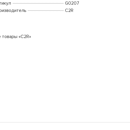
тикул
G0207
оизводитель
C2R
е товары «C2R»