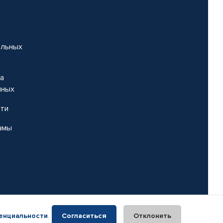
альных
на
нных
сти
амы
енциальности
.
Согласиться
Отклонить