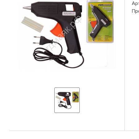
Ар
Пр