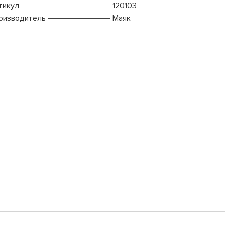
тикул
120103
оизводитель
Маяк