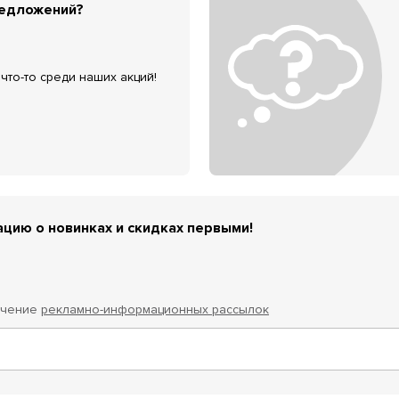
редложений?
что-то среди наших акций!
цию о новинках и скидках первыми!
учение
рекламно-информационных рассылок