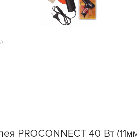
ь)
лея PROCONNECT 40 Вт (11мм