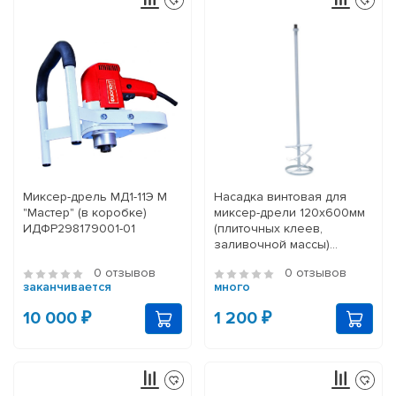
Миксер-дрель МД1-11Э М
Насадка винтовая для
"Мастер" (в коробке)
миксер-дрели 120x600мм
ИДФР298179001-01
(плиточных клеев,
заливочной массы)
ИДФР304159001И
0 отзывов
0 отзывов
заканчивается
много
10 000 ₽
1 200 ₽