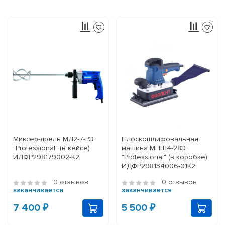
Миксер-дрель МД2-7-РЭ
Плоскошлифовальная
"Professional" (в кейсе)
машина МПШ4-28Э
ИДФР298179002-К2
"Professional" (в коробке)
ИДФР298134006-01К2
0 отзывов
0 отзывов
заканчивается
заканчивается
7 400 ₽
5 500 ₽