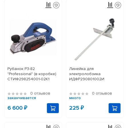
Рубанок Р3-82
Линейка для
"Professional" (в коробке)
электролобзика
СТИФ298254001-02К1
ИДФР290801002И
0 отзывов
0 отзывов
заканчивается
много
6 600 ₽
225 ₽