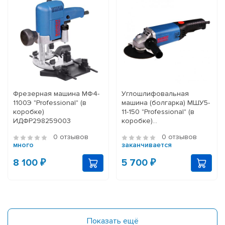
Фрезерная машина МФ4-
Углошлифовальная
1100Э "Professional" (в
машина (болгарка) МШУ5-
коробке)
11-150 "Professional" (в
ИДФР298259003
коробке)
ИДФР298135004-01К1
0 отзывов
0 отзывов
много
заканчивается
8 100 ₽
5 700 ₽
Показать ещё