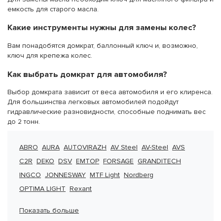
емкость для старого масла.
Какие инструменты нужны для замены колес?
Вам понадобятся домкрат, баллонный ключ и, возможно,
ключ для крепежа колес.
Как выбрать
домкрат для автомобиля
?
Выбор домкрата зависит от веса автомобиля и его клиренса.
Для большинства легковых автомобилей подойдут
гидравлические разновидности, способные поднимать вес
до 2 тонн.
ABRO
AURA
AUTOVIRAZH
AV Steel
AV-Steel
AVS
C2R
DEKO
DSV
EMTOP
FORSAGE
GRANDITECH
INGCO
JONNESWAY
MTF Light
Nordberg
OPTIMA LIGHT
Rexant
Показать больше