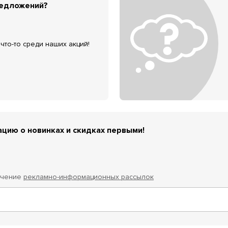
редложений?
что-то среди наших акций!
цию о новинках и скидках первыми!
учение
рекламно-информационных рассылок