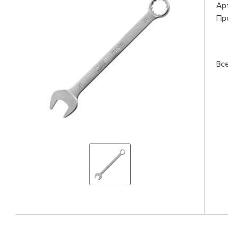
Ар
Пр
Вс