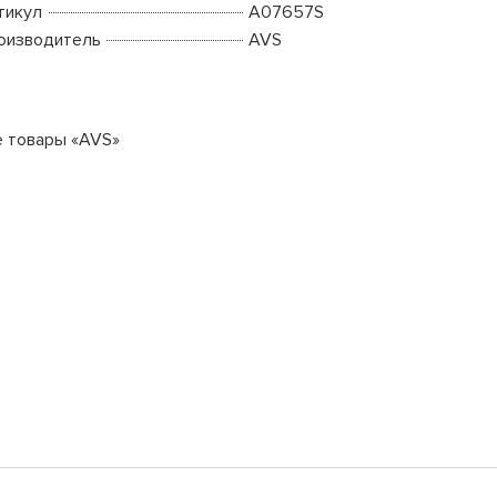
тикул
A07657S
оизводитель
AVS
е товары «AVS»