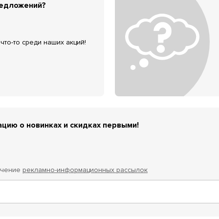
редложений?
что-то среди наших акций!
цию о новинках и скидках первыми!
учение
рекламно-информационных рассылок