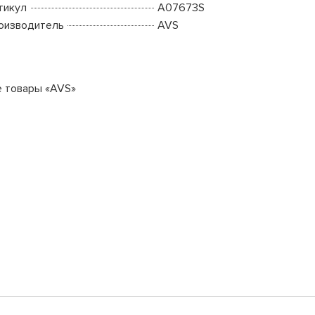
тикул
A07673S
оизводитель
AVS
е товары «AVS»