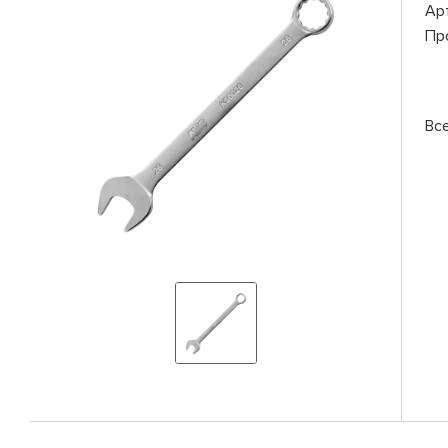
Ар
Пр
Вс