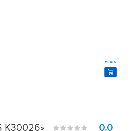
много
S K30026»
0.0