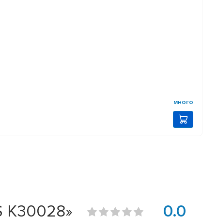
много
S K30028»
0.0