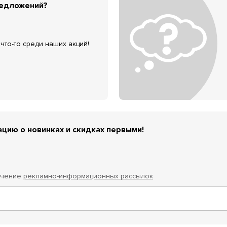
редложений?
что-то среди наших акций!
цию о новинках и скидках первыми!
учение
рекламно-информационных рассылок