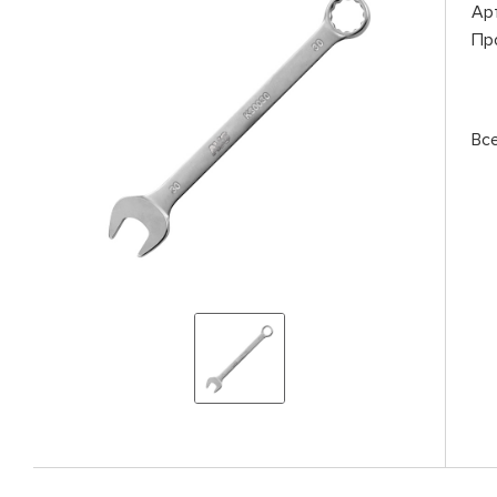
Ар
Пр
Вс