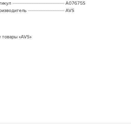
тикул
A07675S
оизводитель
AVS
е товары «AVS»