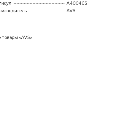
тикул
A40046S
оизводитель
AVS
е товары «AVS»