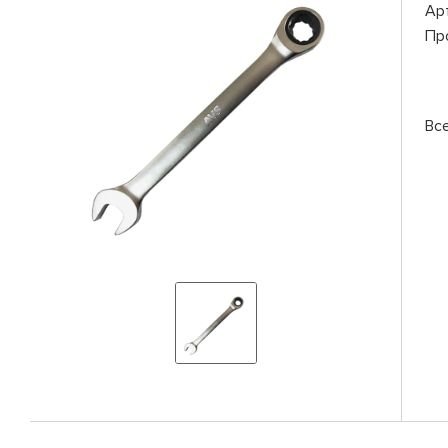
Ар
Пр
Вс