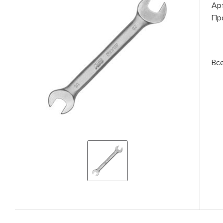
Ар
Пр
Вс