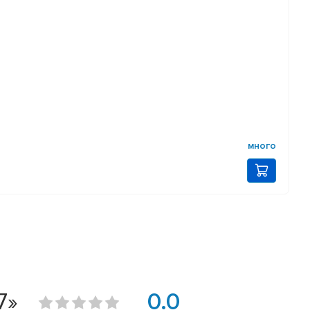
много
7»
0.0