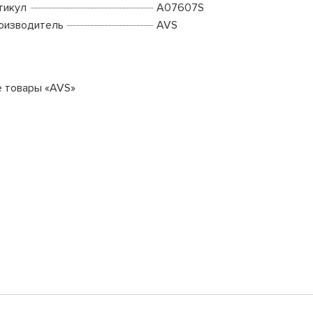
тикул
A07607S
оизводитель
AVS
е товары «AVS»