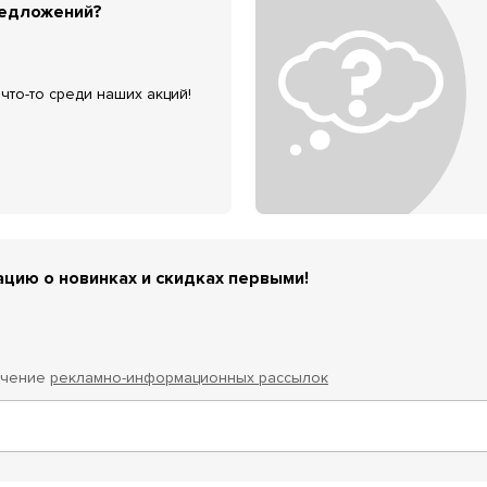
редложений?
что-то среди наших акций!
цию о новинках и скидках первыми!
учение
рекламно-информационных рассылок