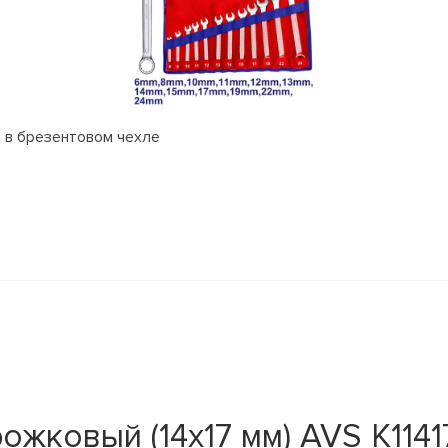
 в брезентовом чехле
жковый (14х17 мм) AVS K1141