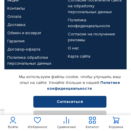
Акции
Согласие посетителя сайта
на обработку
Контакты
персональных данных
Оплата
Политика
Доставка
конфиденциальности
Обмен и возврат
Согласие на получение
рекламы
Гарантия
О нас
Договор-оферта
Карта сайта
Политика обработки
персональных данных
Партнерам
Мы используем файлы cookie, чтобы улучшить ваш
опыт на сайте. Узнайте больше в нашей
Политике
Корпоративным клиентам
Реквизиты компании
конфиденциальности
.
Поставщикам
Согласиться
Отклонить
© КАМАЗ ЦЕНТР ДОНЕЦК, 2015-2026. Все права защищены.
100
В корзину
Интернет-магазин автомобильных товаров Автопрофи.
Войти
Избранное
Сравнение
Каталог
Корзина