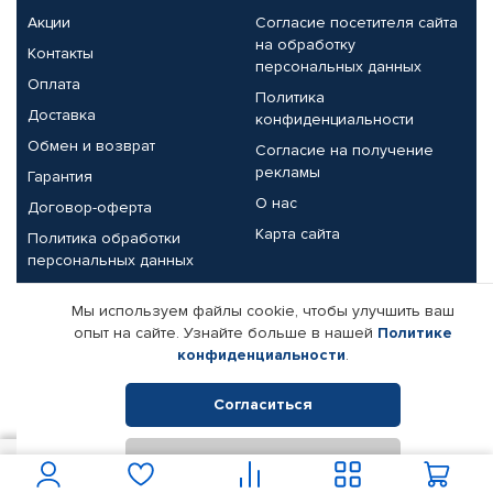
Акции
Согласие посетителя сайта
на обработку
Контакты
персональных данных
Оплата
Политика
Доставка
конфиденциальности
Обмен и возврат
Согласие на получение
рекламы
Гарантия
О нас
Договор-оферта
Карта сайта
Политика обработки
персональных данных
Партнерам
Мы используем файлы cookie, чтобы улучшить ваш
опыт на сайте. Узнайте больше в нашей
Политике
Корпоративным клиентам
Реквизиты компании
конфиденциальности
.
Поставщикам
Согласиться
Отклонить
© КАМАЗ ЦЕНТР ДОНЕЦК, 2015-2026. Все права защищены.
150
В корзину
Интернет-магазин автомобильных товаров Автопрофи.