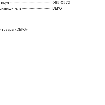
тикул
065-0572
оизводитель
DEKO
е товары «DEKO»