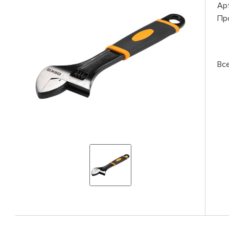
Ар
Пр
Вс