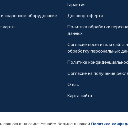
т
Гарантия
 и сварочное оборудование
Договор-оферта
е карты
Политика обработки персон
данных
Согласие посетителя сайта 
обработку персональных да
Политика конфиденциально
Согласие на получение рекл
О нас
Карта сайта
ь ваш опыт на сайте. Узнайте больше в нашей
Политике конфид
-магазин автомобильных товаров Автопрофи.