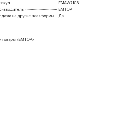
тикул
EMAW7108
оизводитель
EMTOP
одажа на другие платформы
Да
е товары «EMTOP»