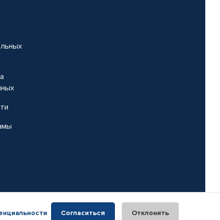
альных
на
нных
сти
амы
енциальности
.
Согласиться
Отклонить