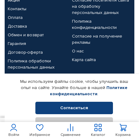
Акции
Согласие посетителя сайта
на обработку
Контакты
персональных данных
Оплата
Политика
Доставка
конфиденциальности
Обмен и возврат
Согласие на получение
рекламы
Гарантия
О нас
Договор-оферта
Карта сайта
Политика обработки
персональных данных
Партнерам
Мы используем файлы cookie, чтобы улучшить ваш
опыт на сайте. Узнайте больше в нашей
Политике
Корпоративным клиентам
Реквизиты компании
конфиденциальности
.
Поставщикам
Согласиться
Отклонить
© КАМАЗ ЦЕНТР ДОНЕЦК, 2015-2026. Все права защищены.
900
В корзину
Интернет-магазин автомобильных товаров Автопрофи.
Войти
Избранное
Сравнение
Каталог
Корзина