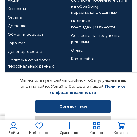
Акции
Согласие посетителя сайта
на обработку
Контакты
персональных данных
Оплата
Политика
Доставка
конфиденциальности
Обмен и возврат
Согласие на получение
рекламы
Гарантия
О нас
Договор-оферта
Карта сайта
Политика обработки
персональных данных
Партнерам
Мы используем файлы cookie, чтобы улучшить ваш
опыт на сайте. Узнайте больше в нашей
Политике
Корпоративным клиентам
Реквизиты компании
конфиденциальности
.
Поставщикам
Согласиться
Отклонить
© КАМАЗ ЦЕНТР ДОНЕЦК, 2015-2026. Все права защищены.
100
В корзину
Интернет-магазин автомобильных товаров Автопрофи.
Войти
Избранное
Сравнение
Каталог
Корзина