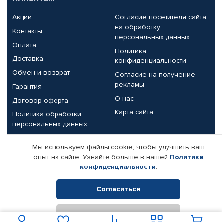
Акции
Согласие посетителя сайта
на обработку
Контакты
персональных данных
Оплата
Политика
Доставка
конфиденциальности
Обмен и возврат
Согласие на получение
рекламы
Гарантия
О нас
Договор-оферта
Карта сайта
Политика обработки
персональных данных
Партнерам
Мы используем файлы cookie, чтобы улучшить ваш
опыт на сайте. Узнайте больше в нашей
Политике
Корпоративным клиентам
Реквизиты компании
конфиденциальности
.
Поставщикам
Согласиться
Отклонить
© КАМАЗ ЦЕНТР ДОНЕЦК, 2015-2026. Все права защищены.