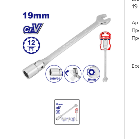
19
Ар
Пр
Пр
Вс