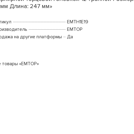
 мм Длина: 247 мм»
тикул
EMTH1E19
оизводитель
EMTOP
одажа на другие платформы
Да
е товары «EMTOP»