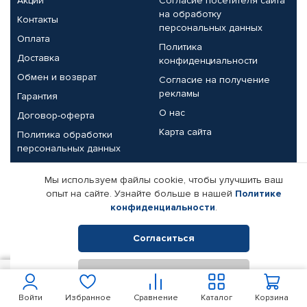
Акции
Согласие посетителя сайта
на обработку
Контакты
персональных данных
Оплата
Политика
Доставка
конфиденциальности
Обмен и возврат
Согласие на получение
рекламы
Гарантия
О нас
Договор-оферта
Карта сайта
Политика обработки
персональных данных
Партнерам
Мы используем файлы cookie, чтобы улучшить ваш
опыт на сайте. Узнайте больше в нашей
Политике
Корпоративным клиентам
Реквизиты компании
конфиденциальности
.
Поставщикам
Согласиться
Отклонить
© КАМАЗ ЦЕНТР ДОНЕЦК, 2015-2026. Все права защищены.
150
В корзину
Интернет-магазин автомобильных товаров Автопрофи.
Войти
Избранное
Сравнение
Каталог
Корзина