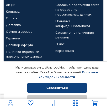
Акции
Согласие посетителя сайта
на обработку
Контакты
персональных данных
Оплата
Политика
Доставка
конфиденциальности
Обмен и возврат
Согласие на получение
рекламы
Гарантия
О нас
Договор-оферта
Карта сайта
Политика обработки
персональных данных
Партнерам
Мы используем файлы cookie, чтобы улучшить ваш
опыт на сайте. Узнайте больше в нашей
Политике
Корпоративным клиентам
Реквизиты компании
конфиденциальности
.
Поставщикам
Согласиться
Отклонить
© КАМАЗ ЦЕНТР ДОНЕЦК, 2015-2026. Все права защищены.
150
В корзину
Интернет-магазин автомобильных товаров Автопрофи.