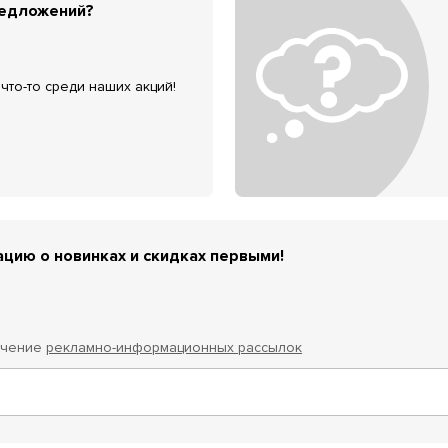
редложений?
что-то среди наших акций!
цию о новинках и скидках первыми!
учение
рекламно-информационных рассылок