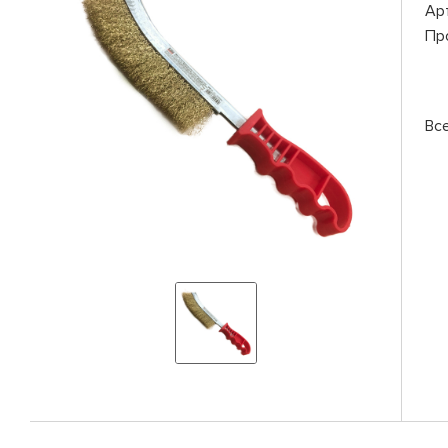
Ар
Пр
Вс