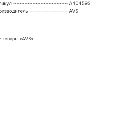
тикул
A40459S
оизводитель
AVS
е товары «AVS»