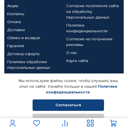
Акции
Согласие посетителя сайта
на обработку
Контакты
персональных данных
Оплата
Политика
Доставка
конфиденциальности
Обмен и возврат
Согласие на получение
рекламы
Гарантия
О нас
Договор-оферта
Карта сайта
Политика обработки
персональных данных
Партнерам
Мы используем файлы cookie, чтобы улучшить ваш
опыт на сайте. Узнайте больше в нашей
Политике
Корпоративным клиентам
Реквизиты компании
конфиденциальности
.
Поставщикам
Согласиться
Отклонить
© КАМАЗ ЦЕНТР ДОНЕЦК, 2015-2026. Все права защищены.
Интернет-магазин автомобильных товаров Автопрофи.