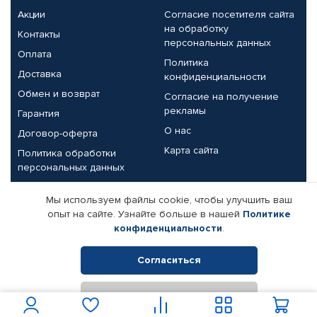
Акции
Согласие посетителя сайта
на обработку
Контакты
персональных данных
Оплата
Политика
Доставка
конфиденциальности
Обмен и возврат
Согласие на получение
рекламы
Гарантия
О нас
Договор-оферта
Карта сайта
Политика обработки
персональных данных
Партнерам
Мы используем файлы cookie, чтобы улучшить ваш
опыт на сайте. Узнайте больше в нашей
Политике
Корпоративным клиентам
Реквизиты компании
конфиденциальности
.
Поставщикам
Согласиться
Отклонить
© КАМАЗ ЦЕНТР ДОНЕЦК, 2015-2026. Все права защищены.
Интернет-магазин автомобильных товаров Автопрофи.