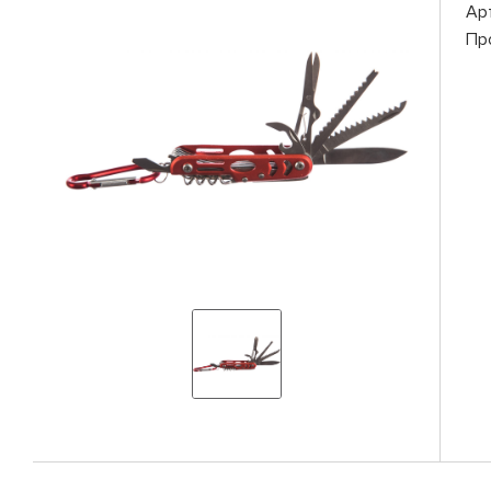
Ар
Пр