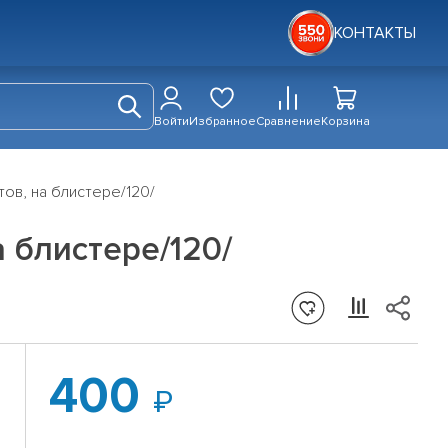
КОНТАКТЫ
Войти
Избранное
Сравнение
Корзина
ов, на блистере/120/
 блистере/120/
400