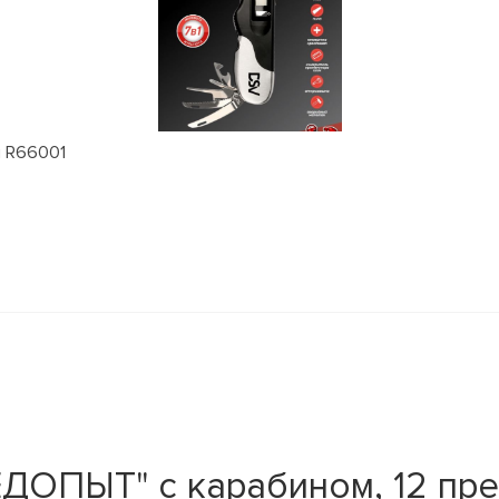
м R66001
ДОПЫТ" с карабином, 12 пред