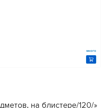
много
метов, на блистере/120/»