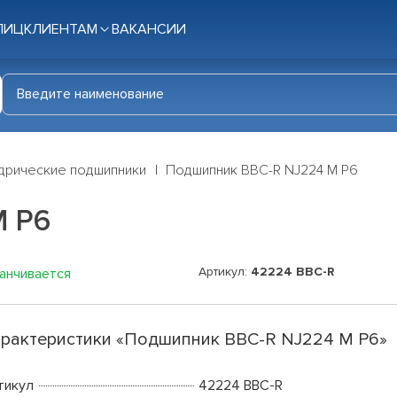
ЛИЦ
КЛИЕНТАМ
ВАКАНСИИ
дрические подшипники
Подшипник BBC-R NJ224 M P6
M P6
Артикул:
42224 BBC-R
канчивается
рактеристики «Подшипник BBC-R NJ224 M P6»
тикул
42224 BBC-R