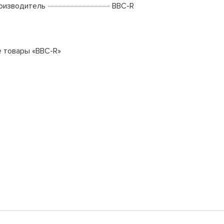
оизводитель
BBC-R
е товары «BBC-R»