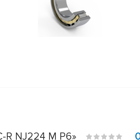
-R NJ224 M P6»
0