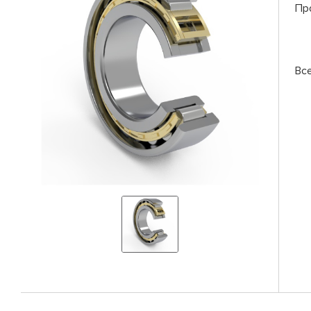
Пр
Вс