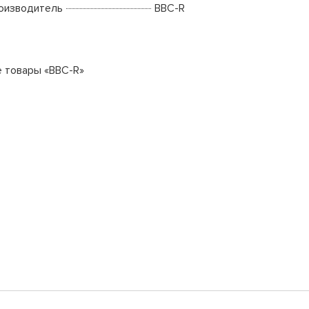
оизводитель
BBC-R
е товары «BBC-R»