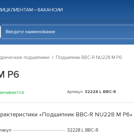
ЛИЦ
КЛИЕНТАМ
ВАКАНСИИ
дрические подшипники
Подшипник BBC-R NU228 M P6
M P6
Артикул:
32228 L BBC-R
канчивается
рактеристики «Подшипник BBC-R NU228 M P6»
тикул
32228 L BBC-R