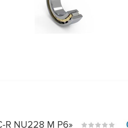
C-R NU228 M P6»