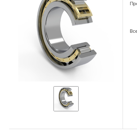
Пр
Вс