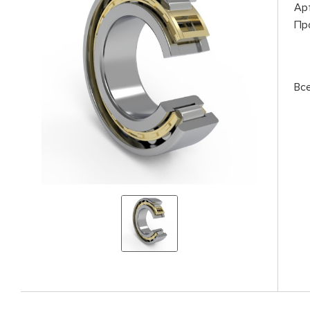
Ар
Пр
Вс