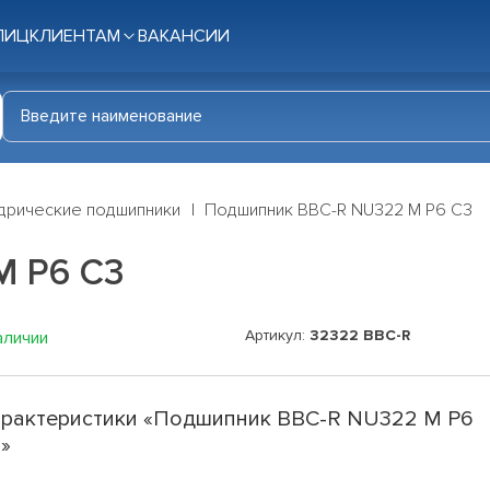
ЛИЦ
КЛИЕНТАМ
ВАКАНСИИ
дрические подшипники
Подшипник BBC-R NU322 M P6 C3
M P6 C3
Артикул:
32322 BBC-R
аличии
рактеристики «Подшипник BBC-R NU322 M P6
»