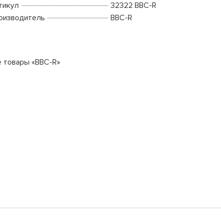
тикул
32322 BBC-R
оизводитель
BBC-R
е товары «BBC-R»